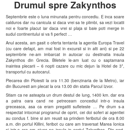
Drumul spre Zakynthos
Septembrie este o luna minunata pentru concediu. E inca soare
calduros dar nu canicula si daca vrei sa te plimbi, sa vezi locatii
noi e foarte placut iar daca vrei si plaja si baie poti merge in
sudul continentului si va fi perfect …
Anul acesta, am gasit o oferta tentanta la agentia Europa Travel
(cu care defapt, am mai fost in excursii si in alti ani) si pe 22
septembrie ne-am imbarcat in autocar cu destinatia insula
Zakynthos din Grecia. Biletele le-am luat cu o saptamana
inaintea plecarii – 6 nopti cazare cu mic dejun la Hotel de 3*,
transportul cu autocarul.
Plecarea din Ploiesti la ora 11.30 (benzinaria de la Metro), iar
din Bucuresti am plecat la ora 13.00 din statia Parcul Izvor.
Stiam ca ne asteapta un drum destul de lung, 1400 km. dar era
a patra oara cand ne petreceam concediul intr-o insula
greceasca, asa ca eram pregatiti sufleteste … Pe drum s-a
respectat intocmai programul de opriri, cei doi soferi ai agentiei
au condus f. bine si am reusit sa prindem feribotul de ora 8.00
a.m. din portul Killini, feribot cu care am traversat Marea Ionica
si intr-o ora am ajuns pe insula in portul Zakynthos. Din port,