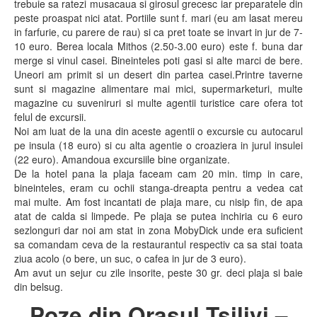
trebuie sa ratezi musacaua si girosul grecesc iar preparatele din
peste proaspat nici atat. Portiile sunt f. mari (eu am lasat mereu
in farfurie, cu parere de rau) si ca pret toate se invart in jur de 7-
10 euro. Berea locala Mithos (2.50-3.00 euro) este f. buna dar
merge si vinul casei. Bineinteles poti gasi si alte marci de bere.
Uneori am primit si un desert din partea casei.Printre taverne
sunt si magazine alimentare mai mici, supermarketuri, multe
magazine cu suveniruri si multe agentii turistice care ofera tot
felul de excursii.
Noi am luat de la una din aceste agentii o excursie cu autocarul
pe insula (18 euro) si cu alta agentie o croaziera in jurul insulei
(22 euro). Amandoua excursiile bine organizate.
De la hotel pana la plaja faceam cam 20 min. timp in care,
bineinteles, eram cu ochii stanga-dreapta pentru a vedea cat
mai multe. Am fost incantati de plaja mare, cu nisip fin, de apa
atat de calda si limpede. Pe plaja se putea inchiria cu 6 euro
sezlonguri dar noi am stat in zona MobyDick unde era suficient
sa comandam ceva de la restaurantul respectiv ca sa stai toata
ziua acolo (o bere, un suc, o cafea in jur de 3 euro).
Am avut un sejur cu zile insorite, peste 30 gr. deci plaja si baie
din belsug.
Poze din Orașul Tsilivi –