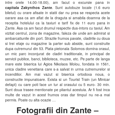
intre orele 14.00-18.00), am facut o excursie pana in
capitala Zakynthos Zante
. Sunt autobuze locale (1.6 euro
biletul) cu orare afisate in statii dar nu prea se respecta acete
oarare asa ca am aflat de la draguta si amabila doamna de la
receptia hotelului ca la taxiuri e tarif fix de 11 euro pana in
Zante. Asa ca am facut drumul respectiv dus-intors cu taxiul. Am
vizitat centrul, zona de magazine, faleza de unde am admirat si
ambarcatiunile din port. Strazile frumos pavate, cladirile cu doua
si trei etaje cu magazine la parter sub abside, sunt construite
dupa cutremurul din 53. Piata pietonala Solomos domina orasul,
un mic parc inconjurat de cladiri traditionale, in principal de
servicii publice, banci, biblioteca, muzee, etc. Pe parte de langa
mare este biserica lui Agios Nikolaos Molou, fondata in 1561,
unica cladire venetiana care s-a salvat in urma cutremurelor si
incendiilor. Am mai vazut si biserica ortodoxa noua, o
constructie impunatoare. Exista si un Tourist Train (un Minicar
defapt) cu care poti face un tur al orasului cu 5 euro- 30 min.
Sunt doua trasee mentionate pe pliantul acestuia. Ar fi fost inca
multe de vazut in acest frumos oras dar timpul nu ne-a mai
permis. Poate cu alta ocazie …
Fotografii din Zante –