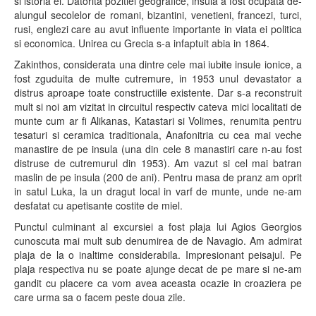
si istoria ei. Datorita pozitiei geografice, insula a fost ocupata de-
alungul secolelor de romani, bizantini, venetieni, francezi, turci,
rusi, englezi care au avut influente importante in viata ei politica
si economica. Unirea cu Grecia s-a infaptuit abia in 1864.
Zakinthos, considerata una dintre cele mai iubite insule ionice, a
fost zguduita de multe cutremure, in 1953 unul devastator a
distrus aproape toate constructiile existente. Dar s-a reconstruit
mult si noi am vizitat in circuitul respectiv cateva mici localitati de
munte cum ar fi Alikanas, Katastari si Volimes, renumita pentru
tesaturi si ceramica traditionala, Anafonitria cu cea mai veche
manastire de pe insula (una din cele 8 manastiri care n-au fost
distruse de cutremurul din 1953). Am vazut si cel mai batran
maslin de pe insula (200 de ani). Pentru masa de pranz am oprit
in satul Luka, la un dragut local in varf de munte, unde ne-am
desfatat cu apetisante costite de miel.
Punctul culminant al excursiei a fost plaja lui Agios Georgios
cunoscuta mai mult sub denumirea de de Navagio. Am admirat
plaja de la o inaltime considerabila. Impresionant peisajul. Pe
plaja respectiva nu se poate ajunge decat de pe mare si ne-am
gandit cu placere ca vom avea aceasta ocazie in croaziera pe
care urma sa o facem peste doua zile.