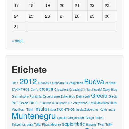
17
18
19
20
21
22
23
24
25
26
27
28
29
30
31
« sept.
Etichete
2012
Budva
2011
autocarul
autocarul în Zakynthos
capitala
croatia
ZAKINTHOS
Corfu
Croazieră
Croazieră în jurul insulei Zakynthos
Grecia
Drumul spre România
Drumul spre Zakynthos
Dubrovnik
Grecia
2013
Grecia 2013 – Excursie cu autocarul în Zakynthos
Hotel Mavrikos
Hotel
insula
Mavrikos - Tsivili
insula ZAKINTHOS
insula Zakynthos
Kotor
mare
Muntenegru
Opatija
Oraşul vechi
Orașul Tsilivi -
septembrie
Zakynthos
plaja Tsilivi
Plaza Mogren
thassos
Tivat
Tsilivi