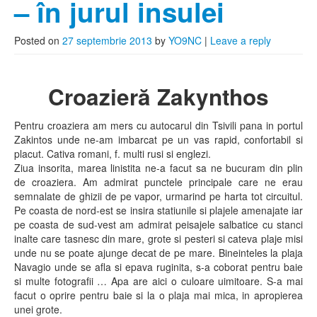
– în jurul insulei
Posted on
27 septembrie 2013
by
YO9NC
|
Leave a reply
Croazieră Zakynthos
Pentru croaziera am mers cu autocarul din Tsivili pana in portul
Zakintos unde ne-am imbarcat pe un vas rapid, confortabil si
placut. Cativa romani, f. multi rusi si englezi.
Ziua insorita, marea linistita ne-a facut sa ne bucuram din plin
de croaziera. Am admirat punctele principale care ne erau
semnalate de ghizii de pe vapor, urmarind pe harta tot circuitul.
Pe coasta de nord-est se insira statiunile si plajele amenajate iar
pe coasta de sud-vest am admirat peisajele salbatice cu stanci
inalte care tasnesc din mare, grote si pesteri si cateva plaje misi
unde nu se poate ajunge decat de pe mare. Bineinteles la plaja
Navagio unde se afla si epava ruginita, s-a coborat pentru baie
si multe fotografii … Apa are aici o culoare uimitoare. S-a mai
facut o oprire pentru baie si la o plaja mai mica, in apropierea
unei grote.