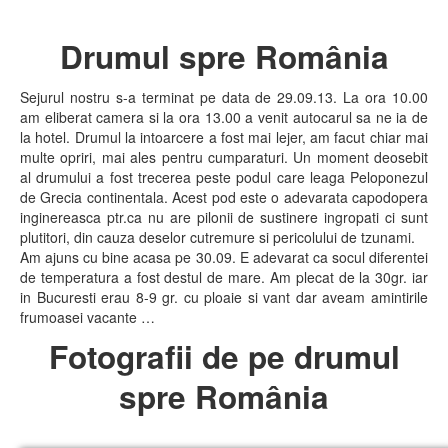
Drumul spre România
Sejurul nostru s-a terminat pe data de 29.09.13. La ora 10.00
am eliberat camera si la ora 13.00 a venit autocarul sa ne ia de
la hotel. Drumul la intoarcere a fost mai lejer, am facut chiar mai
multe opriri, mai ales pentru cumparaturi. Un moment deosebit
al drumului a fost trecerea peste podul care leaga Peloponezul
de Grecia continentala. Acest pod este o adevarata capodopera
inginereasca ptr.ca nu are pilonii de sustinere ingropati ci sunt
plutitori, din cauza deselor cutremure si pericolului de tzunami.
Am ajuns cu bine acasa pe 30.09. E adevarat ca socul diferentei
de temperatura a fost destul de mare. Am plecat de la 30gr. iar
in Bucuresti erau 8-9 gr. cu ploaie si vant dar aveam amintirile
frumoasei vacante …
Fotografii de pe drumul
spre România