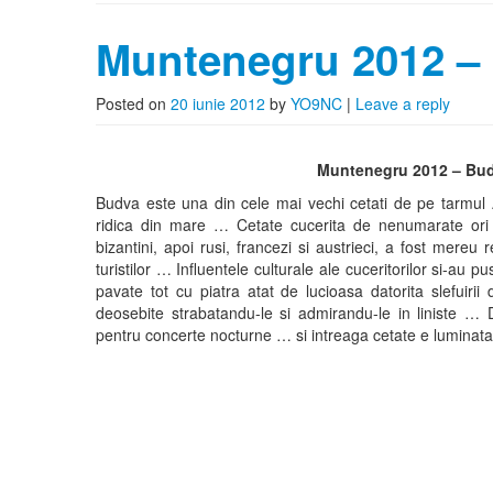
Muntenegru 2012 – 
Posted on
20 iunie 2012
by
YO9NC
|
Leave a reply
Muntenegru 2012 – Bud
Budva este una din cele mai vechi cetati de pe tarmul Adr
ridica din mare … Cetate cucerita de nenumarate ori de
bizantini, apoi rusi, francezi si austrieci, a fost mereu
turistilor … Influentele culturale ale cuceritorilor si-au p
pavate tot cu piatra atat de lucioasa datorita slefuirii 
deosebite strabatandu-le si admirandu-le in liniste 
pentru concerte nocturne … si intreaga cetate e luminata 