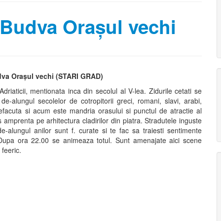
Budva Oraşul vechi
va Oraşul vechi (STARI GRAD)
iaticii, mentionata inca din secolul al V-lea. Zidurile cetati se
-alungul secolelor de cotropitorii greci, romani, slavi, arabi,
 refacuta si acum este mandria orasului si punctul de atractie al
us amprenta pe arhitectura cladirilor din piatra. Stradutele inguste
de-alungul anilor sunt f. curate si te fac sa traiesti sentimente
… Dupa ora 22.00 se animeaza totul. Sunt amenajate aici scene
feeric.