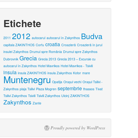
Etichete
2012
Budva
2011
autocarul
autocarul în Zakynthos
croatia
capitala ZAKINTHOS
Corfu
Croazieră
Croazieră în jurul
insulei Zakynthos
Drumul spre România
Drumul spre Zakynthos
Grecia
Dubrovnik
Grecia 2013
Grecia 2013 – Excursie cu
autocarul în Zakynthos
Hotel Mavrikos
Hotel Mavrikos - Tsivili
insula
insula ZAKINTHOS
insula Zakynthos
Kotor
mare
Muntenegru
Opatija
Oraşul vechi
Orașul Tsilivi -
septembrie
Zakynthos
plaja Tsilivi
Plaza Mogren
thassos
Tivat
Tsilivi Zakynthos
Tsivili
Tsivili Zakynthos
Ulcinj
ZAKINTHOS
Zakynthos
Zante
Proudly powered by WordPress