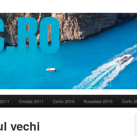
 2011
Croaţia 2011
Corfu 2010
Kusadasi 2010
Corfu 2
l vechi