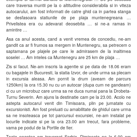
care traversa muntii pe la o altitudine considerabila si in viteza
autocarului, am fost informati de catre ghid ca in partea stanga
se desfasoara statiunile de pe plaja muntenegreana …
Privelistea era cu adevarat deosebita … si ne-a ramas in
amintire …
Asa ca anul acesta, cand a venit vremea de concediu, ne-am
gandit ca ar fi frumos sa mergem in Muntenegru, sa petrecem o
saptamana pe plajele pe care le admirasem de la inaltimea
soselei … Am inteles ca Muntenegru are 25 km de plaja …
Zis si facut. Ne-am inscris la agentie si pe data de 18.06 eram
cu bagajele in Bucuresti, la statia Izvor, de unde urma sa plecam
in excursia aleasa. Am pornit la drum (aveam de parcurs
1250km) la ora 15.30 nu cu un autocar (dupa cum ne gandeam)
ci cu un microbuz care urma sa ne duca numai pana la Drobeta-
Turnu Severin. Am ajuns la destinatie cam pe la 23.00. Acolo ne
astepta autocarul venit din Timisoara, plin pe jumatate cu
excursionisti. Am fost preluati cu amabilitate de ghidul care urma
sa ne insoteasca pe tot parcursul excursiei, ne-am instalat pe
locurile indicate si pe la ora 23.00 am trecut, fara probleme,
vama pe podul de la Portile de fier.
Toata noaptea am traversat Serbia. Dimineata pe la 6.00 am