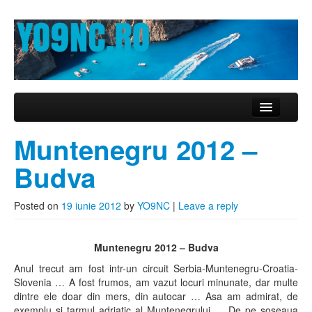
YO9NC
blog de vacanţă
Skip to primary content
Skip to secondary content
Main menu
Zakynthos 2013
Muntenegru 2012 –
Muntenegru 2012
Budva
Tassos 2011
Posted on
19 iunie 2012
by
YO9NC
|
Leave a reply
Croaţia 2011
Corfu 2010
Muntenegru 2012 – Budva
Anul trecut am fost intr-un circuit Serbia-Muntenegru-Croatia-
Kusadasi 2010
Slovenia … A fost frumos, am vazut locuri minunate, dar multe
dintre ele doar din mers, din autocar … Asa am admirat, de
Corfu 2009
exemplu si tarmul adriatic al Muntenegrului … De pe soseaua