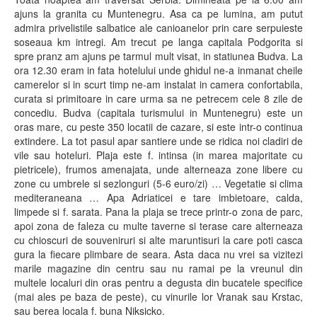
ajuns la granita cu Muntenegru. Asa ca pe lumina, am putut
admira privelistile salbatice ale canioanelor prin care serpuieste
soseaua km intregi. Am trecut pe langa capitala Podgorita si
spre pranz am ajuns pe tarmul mult visat, in statiunea Budva. La
ora 12.30 eram in fata hotelului unde ghidul ne-a inmanat cheile
camerelor si in scurt timp ne-am instalat in camera confortabila,
curata si primitoare in care urma sa ne petrecem cele 8 zile de
concediu. Budva (capitala turismului in Muntenegru) este un
oras mare, cu peste 350 locatii de cazare, si este intr-o continua
extindere. La tot pasul apar santiere unde se ridica noi cladiri de
vile sau hoteluri. Plaja este f. intinsa (in marea majoritate cu
pietricele), frumos amenajata, unde alterneaza zone libere cu
zone cu umbrele si sezlonguri (5-6 euro/zi) … Vegetatie si clima
mediteraneana … Apa Adriaticei e tare imbietoare, calda,
limpede si f. sarata. Pana la plaja se trece printr-o zona de parc,
apoi zona de faleza cu multe taverne si terase care alterneaza
cu chioscuri de souveniruri si alte maruntisuri la care poti casca
gura la fiecare plimbare de seara. Asta daca nu vrei sa vizitezi
marile magazine din centru sau nu ramai pe la vreunul din
multele localuri din oras pentru a degusta din bucatele specifice
(mai ales pe baza de peste), cu vinurile lor Vranak sau Krstac,
sau berea locala f. buna Niksicko.