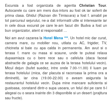
Excursia a fost organizata de agentia
Christian Tour
.
Autocarele cu care am mers dus-intors au fost ok iar soferii de
prima clasa. Ghidul (Razvan din Timisoara) a fost f. amabil pe
tot parcursul sejurului, ne-a dat informatii utile si interesante iar
in cele doua excursii pe care le-am facut din Budva a fost un
bun organizator, atent si responsabil …
Noi am avut cazarea la
Hotel Mena ***
. Un hotel mic dar curat,
camera mare, cu mobilier nou, utilata cu AC, frigider, TV,
chicineta si baie cu apa calda in permanenta. Am avut si o
terasa f. mare cu masa si scaune, unde te puteai relaxa
dupaamiaza cu o bere rece sau o cafeluta (daca faceai
abstractie de galagia ce se auzea de la terasa hotelului vecin).
Micul dejun (bufet suedez, intre orele 7.00-11.00) il luam pe
terasa hotelului (mica, dar placuta si racoroasa la prima ora a
diminetii), iar cina (19.00-22.00) o aveam asigurata la
restaurantul hotelului vecin. Dupa mine mancare suficienta si
gustoasa, constand dintr-o supa usoara, un felul doi pe care ti-l
alegeai cu o seara inainte din 3 disponibile si un desert (prajitura
sau fructe).